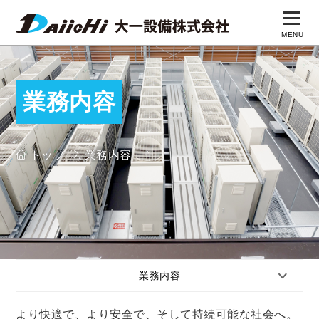
MENU
トップページ
業務内容
業務内容
施工実績
トップ
業務内容
会社概要
採用サイト
業務内容
より快適で、より安全で、そして持続可能な社会へ。