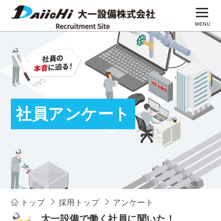
MENU
採用トップページ
3分で知る大一設備
仕事を知る
社員アンケート
働く環境
社員アンケート
募集要項
コーポレートサイト
トップ
採用トップ
アンケート
大一設備で働く社員に聞いた！